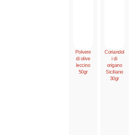
Polvere
Coriandol
di olive
i di
leccino
origano
50gr
Siciliano
30gr