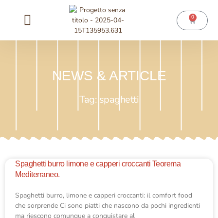
0
Chi siamo
News ed eventi
NEWS & ARTICLE
Tag: spaghetti
Spaghetti burro limone e capperi croccanti Teorema
Mediterraneo.
Spaghetti burro, limone e capperi croccanti: il comfort food
che sorprende Ci sono piatti che nascono da pochi ingredienti
ma riescono comunque a conquistare al