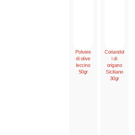
Polvere
Coriandol
di olive
i di
leccino
origano
50gr
Siciliano
30gr