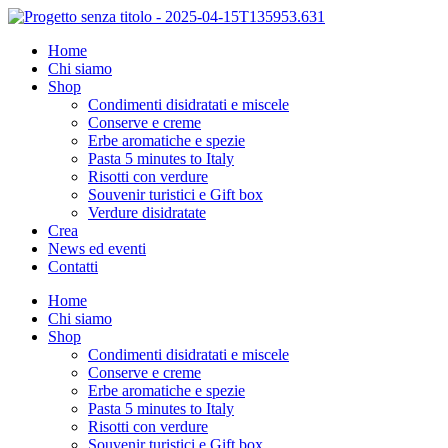
Vai
al
Home
contenuto
Chi siamo
Shop
Condimenti disidratati e miscele
Conserve e creme
Erbe aromatiche e spezie
Pasta 5 minutes to Italy
Risotti con verdure​
Souvenir turistici e Gift box
Verdure disidratate
Crea
News ed eventi
Contatti
Home
Chi siamo
Shop
Condimenti disidratati e miscele
Conserve e creme
Erbe aromatiche e spezie
Pasta 5 minutes to Italy
Risotti con verdure​
Souvenir turistici e Gift box