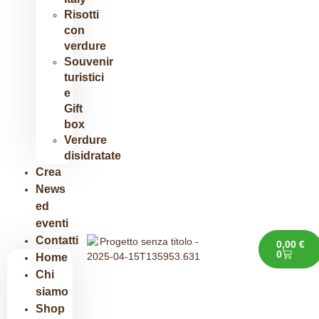
Risotti
con
verdure​
Souvenir
turistici
e
Gift
box
Verdure
disidratate
Crea
News
ed
eventi
Contatti
0,00
€
0
Home
Chi
siamo
Shop