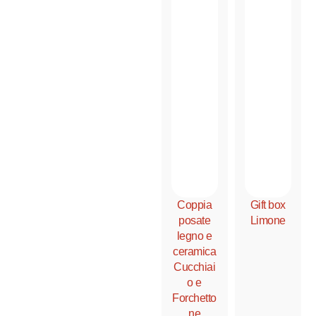
Coppia
Gift box
posate
Limone
legno e
ceramica
Cucchiai
o e
Forchetto
ne